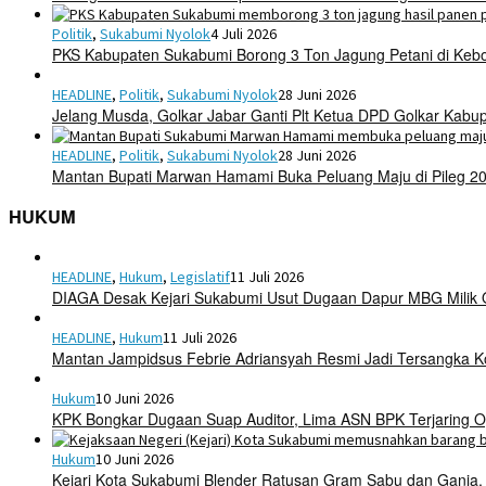
Politik
,
Sukabumi Nyolok
4 Juli 2026
PKS Kabupaten Sukabumi Borong 3 Ton Jagung Petani di Keb
HEADLINE
,
Politik
,
Sukabumi Nyolok
28 Juni 2026
Jelang Musda, Golkar Jabar Ganti Plt Ketua DPD Golkar Kab
HEADLINE
,
Politik
,
Sukabumi Nyolok
28 Juni 2026
Mantan Bupati Marwan Hamami Buka Peluang Maju di Pileg 2
HUKUM
HEADLINE
,
Hukum
,
Legislatif
11 Juli 2026
DIAGA Desak Kejari Sukabumi Usut Dugaan Dapur MBG Mili
HEADLINE
,
Hukum
11 Juli 2026
Mantan Jampidsus Febrie Adriansyah Resmi Jadi Tersangka 
Hukum
10 Juni 2026
KPK Bongkar Dugaan Suap Auditor, Lima ASN BPK Terjaring O
Hukum
10 Juni 2026
Kejari Kota Sukabumi Blender Ratusan Gram Sabu dan Ganja,