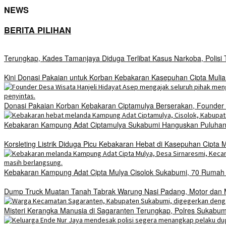
NEWS
BERITA PILIHAN
Terungkap, Kades Tamanjaya Diduga Terlibat Kasus Narkoba, Polis
Kini Donasi Pakaian untuk Korban Kebakaran Kasepuhan Cipta Mulia
Donasi Pakaian Korban Kebakaran Ciptamulya Berserakan, Founder D
Kebakaran Kampung Adat Ciptamulya Sukabumi Hanguskan Puluhan 
Korsleting Listrik Diduga Picu Kebakaran Hebat di Kasepuhan Cipt
Kebakaran Kampung Adat Cipta Mulya Cisolok Sukabumi, 70 Ruma
Dump Truck Muatan Tanah Tabrak Warung Nasi Padang, Motor dan Mo
Misteri Kerangka Manusia di Sagaranten Terungkap, Polres Sukab