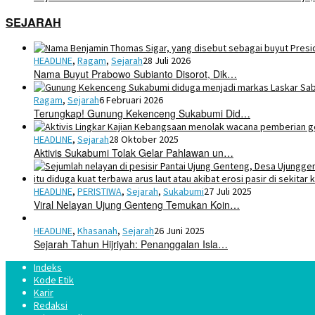
SEJARAH
HEADLINE
,
Ragam
,
Sejarah
28 Juli 2026
Nama Buyut Prabowo Subianto Disorot, Dik…
Ragam
,
Sejarah
6 Februari 2026
Terungkap! Gunung Kekenceng Sukabumi Did…
HEADLINE
,
Sejarah
28 Oktober 2025
Aktivis Sukabumi Tolak Gelar Pahlawan un…
HEADLINE
,
PERISTIWA
,
Sejarah
,
Sukabumi
27 Juli 2025
Viral Nelayan Ujung Genteng Temukan Koin…
HEADLINE
,
Khasanah
,
Sejarah
26 Juni 2025
Sejarah Tahun Hijriyah: Penanggalan Isla…
Indeks
Kode Etik
Karir
Redaksi