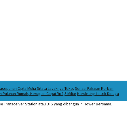
asepuhan Cipta Mulia Ditata Layaknya Toko,
Donasi Pakaian Korban
Puluhan Rumah, Kerugian Capai Rp2,5 Miliar
Korsleting Listrik Diduga