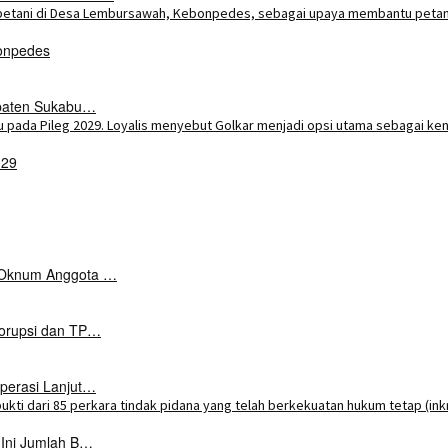
onpedes
upaten Sukabu…
029
k Oknum Anggota …
Korupsi dan TP…
perasi Lanjut…
 Ini Jumlah B…