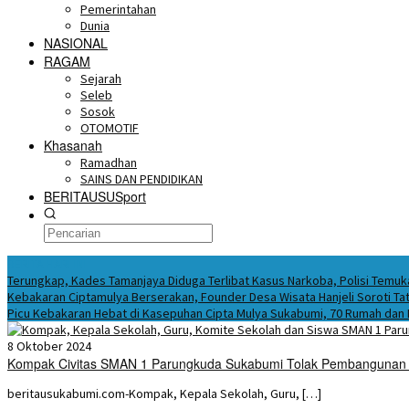
Pemerintahan
Dunia
NASIONAL
RAGAM
Sejarah
Seleb
Sosok
OTOMOTIF
Khasanah
Ramadhan
SAINS DAN PENDIDIKAN
BERITAUSUSport
BERITA HARI INI
Terungkap, Kades Tamanjaya Diduga Terlibat Kasus Narkoba, Polisi Tem
Kebakaran Ciptamulya Berserakan, Founder Desa Wisata Hanjeli Soroti Tat
Picu Kebakaran Hebat di Kasepuhan Cipta Mulya Sukabumi, 70 Rumah dan
8 Oktober 2024
Kompak Civitas SMAN 1 Parungkuda Sukabumi Tolak Pembangunan
beritausukabumi.com-Kompak, Kepala Sekolah, Guru, […]