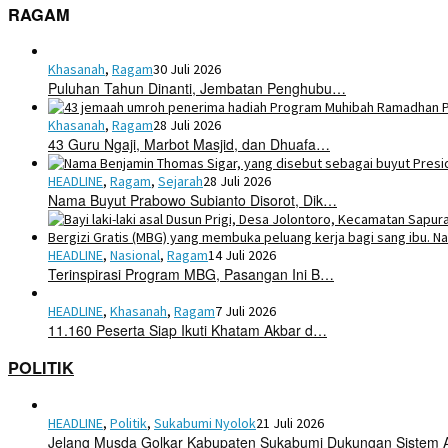
RAGAM
Khasanah
,
Ragam
30 Juli 2026
Puluhan Tahun Dinanti, Jembatan Penghubu…
Khasanah
,
Ragam
28 Juli 2026
43 Guru Ngaji, Marbot Masjid, dan Dhuafa…
HEADLINE
,
Ragam
,
Sejarah
28 Juli 2026
Nama Buyut Prabowo Subianto Disorot, Dik…
HEADLINE
,
Nasional
,
Ragam
14 Juli 2026
Terinspirasi Program MBG, Pasangan Ini B…
HEADLINE
,
Khasanah
,
Ragam
7 Juli 2026
11.160 Peserta Siap Ikuti Khatam Akbar d…
POLITIK
HEADLINE
,
Politik
,
Sukabumi Nyolok
21 Juli 2026
Jelang Musda Golkar Kabupaten Sukabumi Dukungan Sistem 