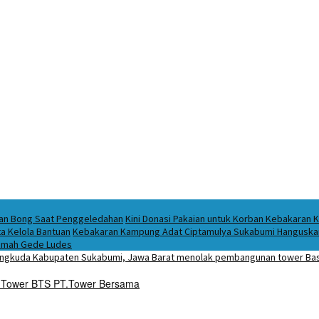
ukan Bong Saat Penggeledahan
Kini Donasi Pakaian untuk Korban Kebakaran K
a Kelola Bantuan
Kebakaran Kampung Adat Ciptamulya Sukabumi Hanguskan 
 Imah Gede Ludes
 Tower BTS PT.Tower Bersama