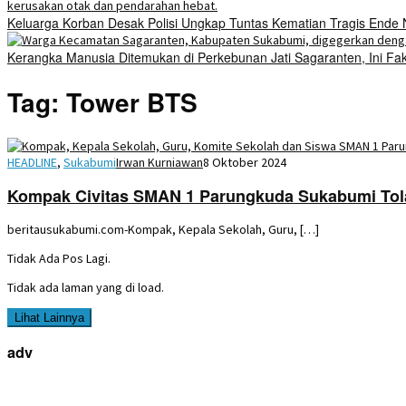
Keluarga Korban Desak Polisi Ungkap Tuntas Kematian Tragis Ende
Kerangka Manusia Ditemukan di Perkebunan Jati Sagaranten, Ini Fa
Tag:
Tower BTS
HEADLINE
,
Sukabumi
Irwan Kurniawan
8 Oktober 2024
Kompak Civitas SMAN 1 Parungkuda Sukabumi To
beritausukabumi.com-Kompak, Kepala Sekolah, Guru, […]
Tidak Ada Pos Lagi.
Tidak ada laman yang di load.
Lihat Lainnya
adv