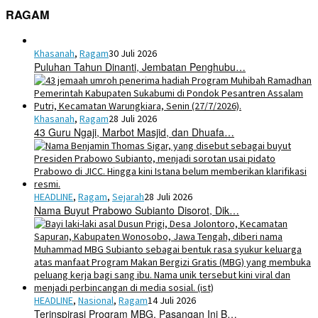
RAGAM
Khasanah
,
Ragam
30 Juli 2026
Puluhan Tahun Dinanti, Jembatan Penghubu…
Khasanah
,
Ragam
28 Juli 2026
43 Guru Ngaji, Marbot Masjid, dan Dhuafa…
HEADLINE
,
Ragam
,
Sejarah
28 Juli 2026
Nama Buyut Prabowo Subianto Disorot, Dik…
HEADLINE
,
Nasional
,
Ragam
14 Juli 2026
Terinspirasi Program MBG, Pasangan Ini B…