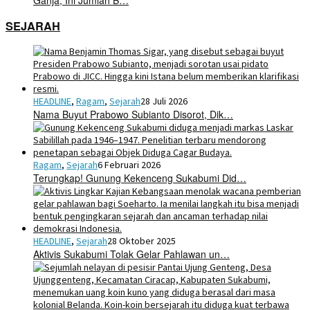
SEJARAH
HEADLINE
,
Ragam
,
Sejarah
28 Juli 2026
Nama Buyut Prabowo Subianto Disorot, Dik…
Ragam
,
Sejarah
6 Februari 2026
Terungkap! Gunung Kekenceng Sukabumi Did…
HEADLINE
,
Sejarah
28 Oktober 2025
Aktivis Sukabumi Tolak Gelar Pahlawan un…