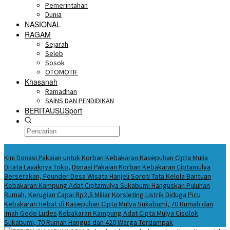
Pemerintahan
Dunia
NASIONAL
RAGAM
Sejarah
Seleb
Sosok
OTOMOTIF
Khasanah
Ramadhan
SAINS DAN PENDIDIKAN
BERITAUSUSport
BERITA HARI INI
Kini Donasi Pakaian untuk Korban Kebakaran Kasepuhan Cipta Mulia
Ditata Layaknya Toko,
Donasi Pakaian Korban Kebakaran Ciptamulya
Berserakan, Founder Desa Wisata Hanjeli Soroti Tata Kelola Bantuan
Kebakaran Kampung Adat Ciptamulya Sukabumi Hanguskan Puluhan
Rumah, Kerugian Capai Rp2,5 Miliar
Korsleting Listrik Diduga Picu
Kebakaran Hebat di Kasepuhan Cipta Mulya Sukabumi, 70 Rumah dan
Imah Gede Ludes
Kebakaran Kampung Adat Cipta Mulya Cisolok
Sukabumi, 70 Rumah Hangus dan 420 Warga Terdampak