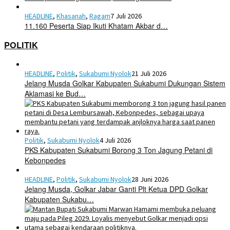
HEADLINE
,
Khasanah
,
Ragam
7 Juli 2026
11.160 Peserta Siap Ikuti Khatam Akbar d…
POLITIK
HEADLINE
,
Politik
,
Sukabumi Nyolok
21 Juli 2026
Jelang Musda Golkar Kabupaten Sukabumi Dukungan Sistem
Aklamasi ke Bud…
Politik
,
Sukabumi Nyolok
4 Juli 2026
PKS Kabupaten Sukabumi Borong 3 Ton Jagung Petani di
Kebonpedes
HEADLINE
,
Politik
,
Sukabumi Nyolok
28 Juni 2026
Jelang Musda, Golkar Jabar Ganti Plt Ketua DPD Golkar
Kabupaten Sukabu…