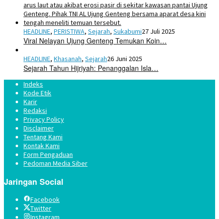
HEADLINE
,
PERISTIWA
,
Sejarah
,
Sukabumi
27 Juli 2025
Viral Nelayan Ujung Genteng Temukan Koin…
HEADLINE
,
Khasanah
,
Sejarah
26 Juni 2025
Sejarah Tahun Hijriyah: Penanggalan Isla…
Indeks
Kode Etik
Karir
Redaksi
Privacy Policy
Disclaimer
Tentang Kami
Kontak Kami
Form Pengaduan
Pedoman Media Siber
Jaringan Social
Facebook
Twitter
Instagram