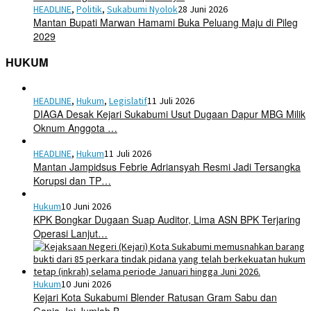
HEADLINE
,
Politik
,
Sukabumi Nyolok
28 Juni 2026
Mantan Bupati Marwan Hamami Buka Peluang Maju di Pileg
2029
HUKUM
HEADLINE
,
Hukum
,
Legislatif
11 Juli 2026
DIAGA Desak Kejari Sukabumi Usut Dugaan Dapur MBG Milik
Oknum Anggota …
HEADLINE
,
Hukum
11 Juli 2026
Mantan Jampidsus Febrie Adriansyah Resmi Jadi Tersangka
Korupsi dan TP…
Hukum
10 Juni 2026
KPK Bongkar Dugaan Suap Auditor, Lima ASN BPK Terjaring
Operasi Lanjut…
Hukum
10 Juni 2026
Kejari Kota Sukabumi Blender Ratusan Gram Sabu dan
Ganja, Ini Jumlah B…