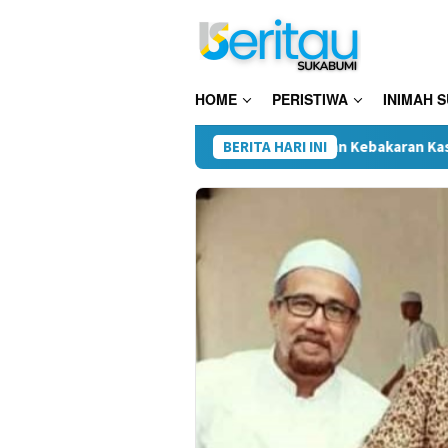
Loncat
ke
konten
HOME
PERISTIWA
INIMAH 
i Donasi Pakaian untuk Korban Kebakaran Kasepuhan Cipta Mulia 
BERITA HARI INI