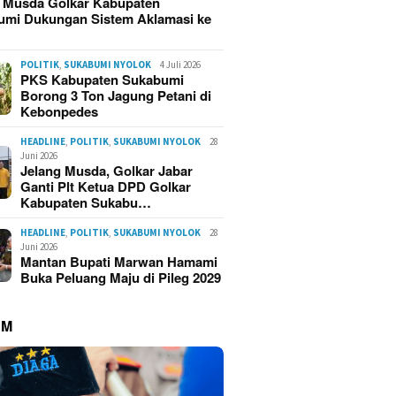
g Musda Golkar Kabupaten
umi Dukungan Sistem Aklamasi ke
POLITIK
,
SUKABUMI NYOLOK
4 Juli 2026
PKS Kabupaten Sukabumi
Borong 3 Ton Jagung Petani di
Kebonpedes
HEADLINE
,
POLITIK
,
SUKABUMI NYOLOK
28
Juni 2026
Jelang Musda, Golkar Jabar
Ganti Plt Ketua DPD Golkar
Kabupaten Sukabu…
HEADLINE
,
POLITIK
,
SUKABUMI NYOLOK
28
Juni 2026
Mantan Bupati Marwan Hamami
Buka Peluang Maju di Pileg 2029
UM