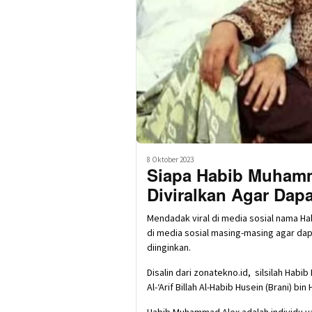
8 Oktober 2023
Siapa Habib Muhamm
Diviralkan Agar Dap
Mendadak viral di media sosial nama H
di media sosial masing-masing agar da
diinginkan.
Disalin dari zonatekno.id, silsilah Ha
Al-‘Arif Billah Al-Habib Husein (Brani) bi
Habib Muhammad Alex adalah individu y