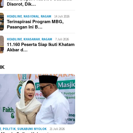
Disorot, Dik…
HEADLINE
,
NASIONAL
,
RAGAM
14 Juli 2026
Terinspirasi Program MBG,
Pasangan Ini B…
HEADLINE
,
KHASANAH
,
RAGAM
7 Juli 2026
11.160 Peserta Siap Ikuti Khatam
Akbar d…
IK
aran Kampung Adat
Dump Truck Muatan Tanah
Misteri
Mulya Cisolok
Tabrak Warung Nasi Padang,
Sagaran
umi, 70 Rumah
Motor dan Mobil di Lingkar
Polres 
s dan 420 Warga
Selatan Sukabumi
Terduga
mpak
Pembun
E
,
POLITIK
,
SUKABUMI NYOLOK
21 Juli 2026