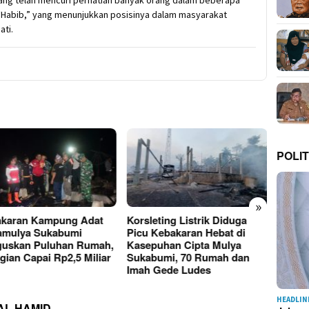
r “Habib,” yang menunjukkan posisinya dalam masyarakat
ati.
POLIT
»
karan Kampung Adat
Korsleting Listrik Diduga
Kebak
amulya Sukabumi
Picu Kebakaran Hebat di
Cipta 
uskan Puluhan Rumah,
Kasepuhan Cipta Mulya
Sukab
gian Capai Rp2,5 Miliar
Sukabumi, 70 Rumah dan
Hangu
Imah Gede Ludes
Terda
HEADLIN
AL HAMID