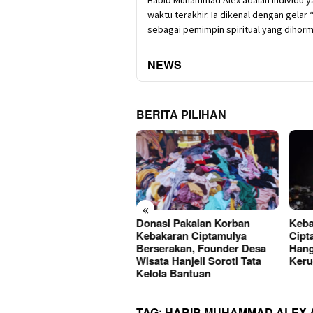
waktu terakhir. Ia dikenal dengan gela
sebagai pemimpin spiritual yang dihorm
NEWS
BERITA PILIHAN
«
i Donasi Pakaian untuk
Donasi Pakaian Korban
Keba
rban Kebakaran
Kebakaran Ciptamulya
Cipt
epuhan Cipta Mulia
Berserakan, Founder Desa
Hang
ata Layaknya Toko,
Wisata Hanjeli Soroti Tata
Keru
Kelola Bantuan
TAG:
HABIB MUHAMMAD ALEX 