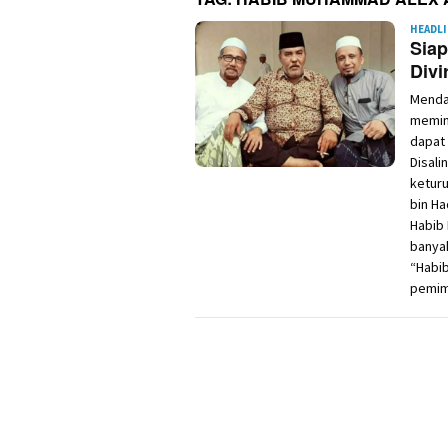
HEADL
Sia
Divi
Menda
memint
dapat 
Disali
keturu
bin Ha
Habib 
banyak
“Habi
pemimp