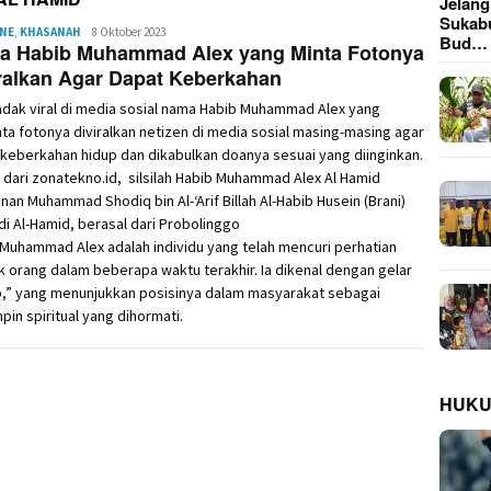
Jelan
Sukab
INE
,
KHASANAH
Redaksi
8 Oktober 2023
Bud…
pa Habib Muhammad Alex yang Minta Fotonya
ralkan Agar Dapat Keberkahan
dak viral di media sosial nama Habib Muhammad Alex yang
a fotonya diviralkan netizen di media sosial masing-masing agar
keberkahan hidup dan dikabulkan doanya sesuai yang diinginkan.
n dari zonatekno.id, silsilah Habib Muhammad Alex Al Hamid
nan Muhammad Shodiq bin Al-‘Arif Billah Al-Habib Husein (Brani)
di Al-Hamid, berasal dari Probolinggo
Muhammad Alex adalah individu yang telah mencuri perhatian
 orang dalam beberapa waktu terakhir. Ia dikenal dengan gelar
b,” yang menunjukkan posisinya dalam masyarakat sebagai
in spiritual yang dihormati.
HUK