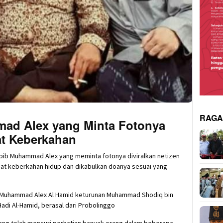
RAG
ad Alex yang Minta Fotonya
at Keberkahan
abib Muhammad Alex yang meminta fotonya diviralkan netizen
pat keberkahan hidup dan dikabulkan doanya sesuai yang
bib Muhammad Alex Al Hamid keturunan Muhammad Shodiq bin
n Hadi Al-Hamid, berasal dari Probolinggo
ang telah mencuri perhatian banyak orang dalam beberapa