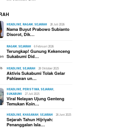
RAH
HEADLINE
,
RAGAM
,
SEJARAH
28 Juli 2026
Nama Buyut Prabowo Subianto
Disorot, Dik…
RAGAM
,
SEJARAH
6 Februari 2026
Terungkap! Gunung Kekenceng
Sukabumi Did…
HEADLINE
,
SEJARAH
28 Oktober 2025
Aktivis Sukabumi Tolak Gelar
Pahlawan un…
HEADLINE
,
PERISTIWA
,
SEJARAH
,
SUKABUMI
27 Juli 2025
Viral Nelayan Ujung Genteng
Temukan Koin…
HEADLINE
,
KHASANAH
,
SEJARAH
26 Juni 2025
Sejarah Tahun Hijriyah:
Penanggalan Isla…