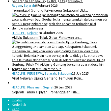
Ragam
,
Sejarah
6 Februari 2026
Terungkap! Gunung Kekenceng Sukabumi Did…
HEADLINE
,
Sejarah
28 Oktober 2025
Aktivis Sukabumi Tolak Gelar Pahlawan un…
HEADLINE
,
PERISTIWA
,
Sejarah
,
Sukabumi
27 Juli 2025
Viral Nelayan Ujung Genteng Temukan Koin…
HEADLINE
,
Khasanah
,
Sejarah
26 Juni 2025
Sejarah Tahun Hijriyah: Penanggalan Isla…
Indeks
Kode Etik
Karir