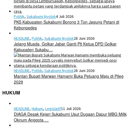
Politik
,
Sukabumi Nyolok
4 Juli 2026
PKS Kabupaten Sukabumi Borong 3 Ton Jagung Petani di
Kebonpedes
HEADLINE
,
Politik
,
Sukabumi Nyolok
28 Juni 2026
Jelang Musda, Golkar Jabar Ganti Plt Ketua DPD Golkar
Kabupaten Sukabu…
HEADLINE
,
Politik
,
Sukabumi Nyolok
28 Juni 2026
Mantan Bupati Marwan Hamami Buka Peluang Maju di Pileg
2029
HUKUM
HEADLINE
,
Hukum
,
Legislatif
11 Juli 2026
DIAGA Desak Kejari Sukabumi Usut Dugaan Dapur MBG Milik
Oknum Anggota …