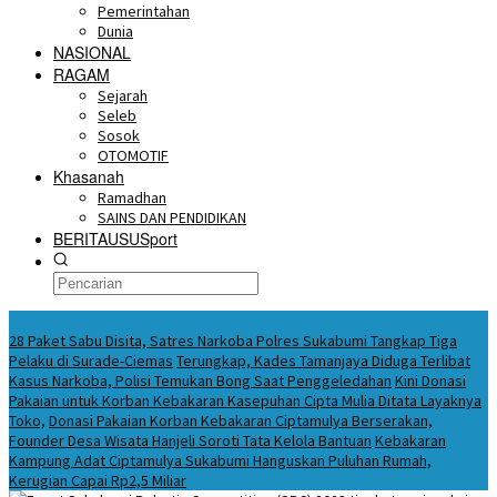
Pemerintahan
Dunia
NASIONAL
RAGAM
Sejarah
Seleb
Sosok
OTOMOTIF
Khasanah
Ramadhan
SAINS DAN PENDIDIKAN
BERITAUSUSport
BERITA HARI INI
28 Paket Sabu Disita, Satres Narkoba Polres Sukabumi Tangkap Tiga
Pelaku di Surade-Ciemas
Terungkap, Kades Tamanjaya Diduga Terlibat
Kasus Narkoba, Polisi Temukan Bong Saat Penggeledahan
Kini Donasi
Pakaian untuk Korban Kebakaran Kasepuhan Cipta Mulia Ditata Layaknya
Toko,
Donasi Pakaian Korban Kebakaran Ciptamulya Berserakan,
Founder Desa Wisata Hanjeli Soroti Tata Kelola Bantuan
Kebakaran
Kampung Adat Ciptamulya Sukabumi Hanguskan Puluhan Rumah,
Kerugian Capai Rp2,5 Miliar