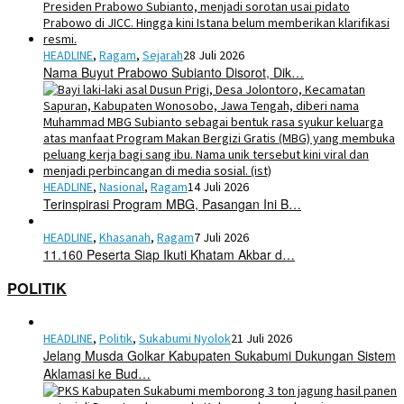
HEADLINE
,
Ragam
,
Sejarah
28 Juli 2026
Nama Buyut Prabowo Subianto Disorot, Dik…
HEADLINE
,
Nasional
,
Ragam
14 Juli 2026
Terinspirasi Program MBG, Pasangan Ini B…
HEADLINE
,
Khasanah
,
Ragam
7 Juli 2026
11.160 Peserta Siap Ikuti Khatam Akbar d…
POLITIK
HEADLINE
,
Politik
,
Sukabumi Nyolok
21 Juli 2026
Jelang Musda Golkar Kabupaten Sukabumi Dukungan Sistem
Aklamasi ke Bud…