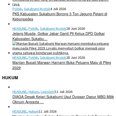
Politik
,
Sukabumi Nyolok
4 Juli 2026
PKS Kabupaten Sukabumi Borong 3 Ton Jagung Petani di
Kebonpedes
HEADLINE
,
Politik
,
Sukabumi Nyolok
28 Juni 2026
Jelang Musda, Golkar Jabar Ganti Plt Ketua DPD Golkar
Kabupaten Sukabu…
HEADLINE
,
Politik
,
Sukabumi Nyolok
28 Juni 2026
Mantan Bupati Marwan Hamami Buka Peluang Maju di Pileg
2029
HUKUM
HEADLINE
,
Hukum
,
Legislatif
11 Juli 2026
DIAGA Desak Kejari Sukabumi Usut Dugaan Dapur MBG Milik
Oknum Anggota …
HEADLINE
,
Hukum
11 Juli 2026