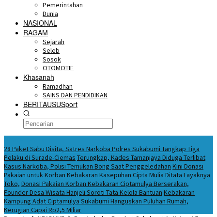
Pemerintahan
Dunia
NASIONAL
RAGAM
Sejarah
Seleb
Sosok
OTOMOTIF
Khasanah
Ramadhan
SAINS DAN PENDIDIKAN
BERITAUSUSport
BERITA HARI INI
28 Paket Sabu Disita, Satres Narkoba Polres Sukabumi Tangkap Tiga
Pelaku di Surade-Ciemas
Terungkap, Kades Tamanjaya Diduga Terlibat
Kasus Narkoba, Polisi Temukan Bong Saat Penggeledahan
Kini Donasi
Pakaian untuk Korban Kebakaran Kasepuhan Cipta Mulia Ditata Layaknya
Toko,
Donasi Pakaian Korban Kebakaran Ciptamulya Berserakan,
Founder Desa Wisata Hanjeli Soroti Tata Kelola Bantuan
Kebakaran
Kampung Adat Ciptamulya Sukabumi Hanguskan Puluhan Rumah,
Kerugian Capai Rp2,5 Miliar