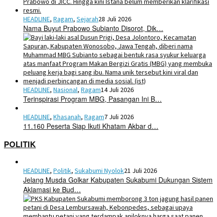
HEADLINE
,
Ragam
,
Sejarah
28 Juli 2026
Nama Buyut Prabowo Subianto Disorot, Dik…
HEADLINE
,
Nasional
,
Ragam
14 Juli 2026
Terinspirasi Program MBG, Pasangan Ini B…
HEADLINE
,
Khasanah
,
Ragam
7 Juli 2026
11.160 Peserta Siap Ikuti Khatam Akbar d…
POLITIK
HEADLINE
,
Politik
,
Sukabumi Nyolok
21 Juli 2026
Jelang Musda Golkar Kabupaten Sukabumi Dukungan Sistem
Aklamasi ke Bud…