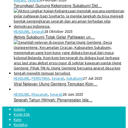
Terungkap! Gunung Kekenceng Sukabumi Did…
HEADLINE
,
Sejarah
28 Oktober 2025
Aktivis Sukabumi Tolak Gelar Pahlawan un…
HEADLINE
,
PERISTIWA
,
Sejarah
,
Sukabumi
27 Juli 2025
Viral Nelayan Ujung Genteng Temukan Koin…
HEADLINE
,
Khasanah
,
Sejarah
26 Juni 2025
Sejarah Tahun Hijriyah: Penanggalan Isla…
Indeks
Kode Etik
Karir
Redaksi