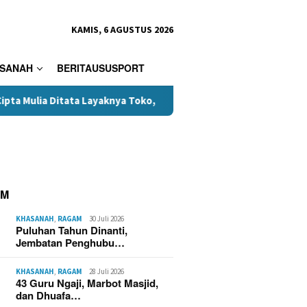
KAMIS, 6 AGUSTUS 2026
SANAH
BERITAUSUSPORT
ta Layaknya Toko,
Donasi Pakaian Korban Kebakaran Cipta
AM
KHASANAH
,
RAGAM
30 Juli 2026
Puluhan Tahun Dinanti,
Jembatan Penghubu…
KHASANAH
,
RAGAM
28 Juli 2026
43 Guru Ngaji, Marbot Masjid,
dan Dhuafa…