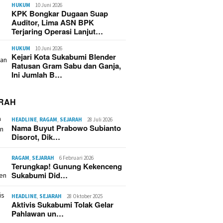
HUKUM
10 Juni 2026
KPK Bongkar Dugaan Suap
Auditor, Lima ASN BPK
Terjaring Operasi Lanjut…
HUKUM
10 Juni 2026
Kejari Kota Sukabumi Blender
Ratusan Gram Sabu dan Ganja,
Ini Jumlah B…
RAH
HEADLINE
,
RAGAM
,
SEJARAH
28 Juli 2026
Nama Buyut Prabowo Subianto
Disorot, Dik…
RAGAM
,
SEJARAH
6 Februari 2026
Terungkap! Gunung Kekenceng
Sukabumi Did…
HEADLINE
,
SEJARAH
28 Oktober 2025
Aktivis Sukabumi Tolak Gelar
Pahlawan un…