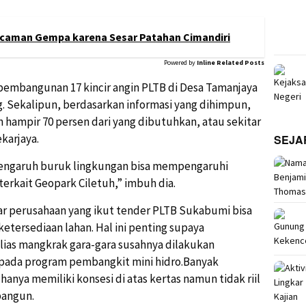
caman Gempa karena Sesar Patahan Cimandiri
Powered by
Inline Related Posts
embangunan 17 kincir angin PLTB di Desa Tamanjaya
g. Sekalipun, berdasarkan informasi yang dihimpun,
hampir 70 persen dari yang dibutuhkan, atau sekitar
karjaya.
SEJA
pengaruh buruk lingkungan bisa mempengaruhi
kait Geopark Ciletuh,” imbuh dia.
ar perusahaan yang ikut tender PLTB Sukabumi bisa
etersediaan lahan. Hal ini penting supaya
ias mangkrak gara-gara susahnya dilakukan
 pada program pembangkit mini hidro.Banyak
anya memiliki konsesi di atas kertas namun tidak riil
angun.