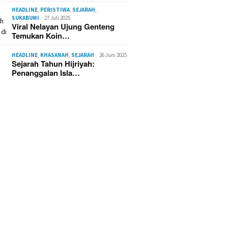
HEADLINE
,
PERISTIWA
,
SEJARAH
,
SUKABUMI
27 Juli 2025
Viral Nelayan Ujung Genteng
Temukan Koin…
HEADLINE
,
KHASANAH
,
SEJARAH
26 Juni 2025
Sejarah Tahun Hijriyah:
Penanggalan Isla…