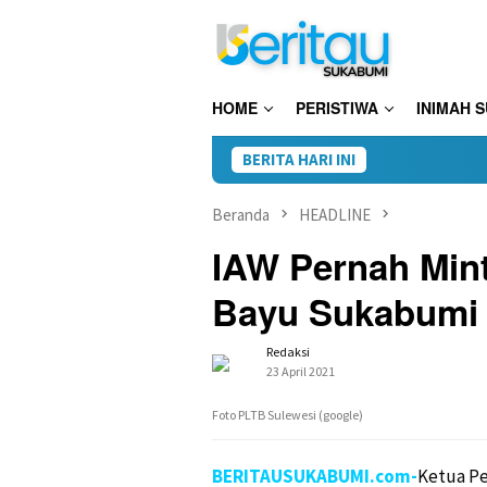
Loncat
ke
konten
HOME
PERISTIWA
INIMAH 
BERITA HARI INI
Kini Do
Beranda
HEADLINE
IAW Pernah Min
Bayu Sukabumi 
Redaksi
23 April 2021
Foto PLTB Sulewesi (google)
BERITAUSUKABUMI.com-
Ketua Pe