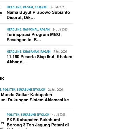
HEADLINE
,
RAGAM
,
SEJARAH
28 Juli 2026
Nama Buyut Prabowo Subianto
Disorot, Dik…
HEADLINE
,
NASIONAL
,
RAGAM
14 Juli 2026
Terinspirasi Program MBG,
Pasangan Ini B…
HEADLINE
,
KHASANAH
,
RAGAM
7 Juli 2026
11.160 Peserta Siap Ikuti Khatam
Akbar d…
IK
E
,
POLITIK
,
SUKABUMI NYOLOK
21 Juli 2026
g Musda Golkar Kabupaten
umi Dukungan Sistem Aklamasi ke
POLITIK
,
SUKABUMI NYOLOK
4 Juli 2026
PKS Kabupaten Sukabumi
Borong 3 Ton Jagung Petani di