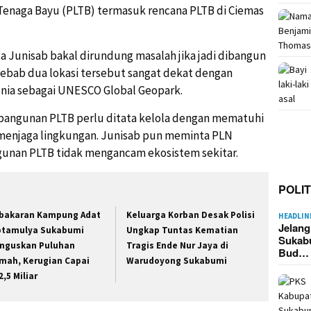
enaga Bayu (PLTB) termasuk rencana PLTB di Ciemas
Junisab bakal dirundung masalah jika jadi dibangun
Sebab dua lokasi tersebut sangat dekat dengan
unia sebagai UNESCO Global Geopark.
angunan PLTB perlu ditata kelola dengan mematuhi
 menjaga lingkungan. Junisab pun meminta PLN
unan PLTB tidak mengancam ekosistem sekitar.
POLIT
bakaran Kampung Adat
Keluarga Korban Desak Polisi
HEADLIN
Jelan
ptamulya Sukabumi
Ungkap Tuntas Kematian
Sukab
nguskan Puluhan
Tragis Ende Nur Jaya di
Bud…
mah, Kerugian Capai
Warudoyong Sukabumi
2,5 Miliar