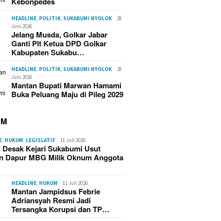
Kebonpedes
HEADLINE
,
POLITIK
,
SUKABUMI NYOLOK
28
Juni 2026
Jelang Musda, Golkar Jabar
Ganti Plt Ketua DPD Golkar
Kabupaten Sukabu…
HEADLINE
,
POLITIK
,
SUKABUMI NYOLOK
28
Juni 2026
Mantan Bupati Marwan Hamami
Buka Peluang Maju di Pileg 2029
UM
E
,
HUKUM
,
LEGISLATIF
11 Juli 2026
 Desak Kejari Sukabumi Usut
n Dapur MBG Milik Oknum Anggota
HEADLINE
,
HUKUM
11 Juli 2026
Mantan Jampidsus Febrie
Adriansyah Resmi Jadi
Tersangka Korupsi dan TP…