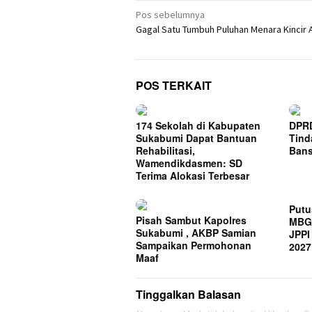
Navigasi
Pos sebelumnya
Gagal Satu Tumbuh Puluhan Menara Kincir 
pos
POS TERKAIT
174 Sekolah di Kabupaten
DPR
Sukabumi Dapat Bantuan
Tin
Rehabilitasi,
Bans
Wamendikdasmen: SD
Terima Alokasi Terbesar
Putu
Pisah Sambut Kapolres
MBG 
Sukabumi , AKBP Samian
JPPI
Sampaikan Permohonan
2027
Maaf
Tinggalkan Balasan