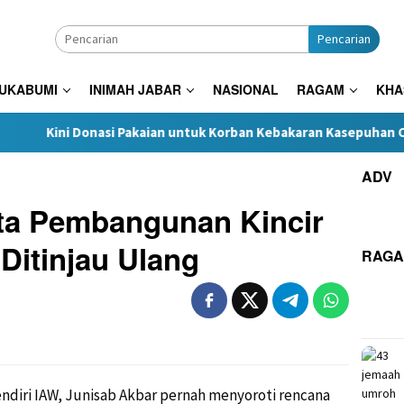
Pencarian
SUKABUMI
INIMAH JABAR
NASIONAL
RAGAM
KHA
nasi Pakaian untuk Korban Kebakaran Kasepuhan Cipta Mulia Dita
ADV
ta Pembangunan Kincir
Ditinjau Ulang
RAG
ndiri IAW, Junisab Akbar pernah menyoroti rencana